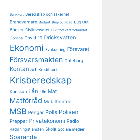
Beredskap och säkerhet
Bankkort
Brandvarnare
Bug Out
Budget
Bug-out-bag
Böcker
Civilförsvaret
Civilförsvarsförbundet
Dricksvatten
Covid-19
Corona
Ekonomi
Försvaret
Evakuering
Försvarsmakten
Göteborg
Kontanter
Kreditkort
Krisberedskap
Lån
Mat
Kunskap
Lön
Matförråd
Mobiltelefon
MSB
Polisen
Polis
Pengar
Privatekonomi
Prepper
Radio
Skola
Räddningstjänsten
Sociala medier
Sparande