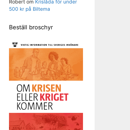
Robert
om
Krislåda för under
500 kr på Biltema
Beställ broschyr