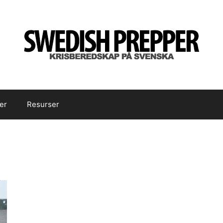
er
Resurser