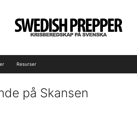
er
Resurser
nde på Skansen