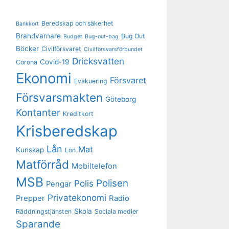
Beredskap och säkerhet
Bankkort
Brandvarnare
Bug Out
Budget
Bug-out-bag
Böcker
Civilförsvaret
Civilförsvarsförbundet
Dricksvatten
Covid-19
Corona
Ekonomi
Försvaret
Evakuering
Försvarsmakten
Göteborg
Kontanter
Kreditkort
Krisberedskap
Lån
Mat
Kunskap
Lön
Matförråd
Mobiltelefon
MSB
Polisen
Polis
Pengar
Privatekonomi
Prepper
Radio
Skola
Räddningstjänsten
Sociala medier
Sparande