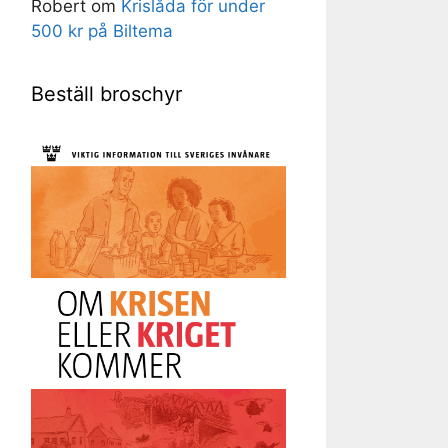
Robert
om
Krislåda för under
500 kr på Biltema
Beställ broschyr