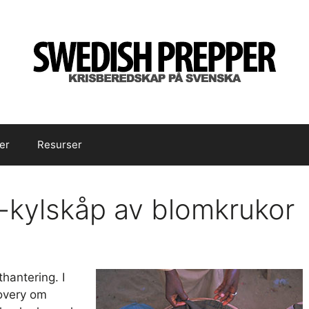
er
Resurser
d-kylskåp av blomkrukor
hantering. I
covery om