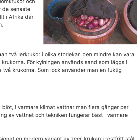
 blomkrukor och
r de senaste
t i Afrika där
n.
an två lerkrukor i olika storlekar, den mindre kan vara
v krukorna. För kylningen används sand som läggs i
e två krukorna. Som lock använder man en fuktig
 blöt, i varmare klimat vattnar man flera gånger per
ng av vattnet och tekniken fungerar bäst i varmare
ignat en modern variant av zeer-krukan i rostfritt stål,