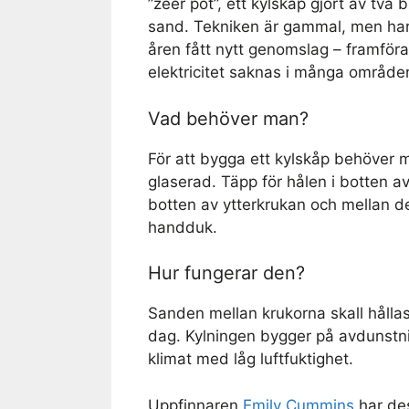
”zeer pot”, ett kylskåp gjort av två
sand. Tekniken är gammal, men ha
åren fått nytt genomslag – framförall
elektricitet saknas i många område
Vad behöver man?
För att bygga ett kylskåp behöver m
glaserad. Täpp för hålen i botten a
botten av ytterkrukan och mellan d
handduk.
Hur fungerar den?
Sanden mellan krukorna skall hållas
dag. Kylningen bygger på avdunstni
klimat med låg luftfuktighet.
Uppfinnaren
Emily Cummins
har des