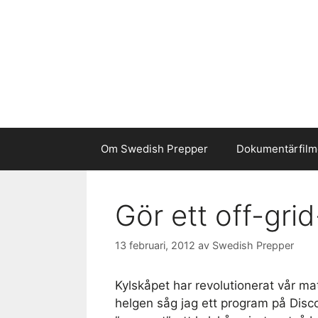
Hoppa
till
innehåll
Om Swedish Prepper
Dokumentärfilm
Gör ett off-gri
13 februari, 2012
av
Swedish Prepper
Kylskåpet har revolutionerat vår mat
helgen såg jag ett program på Dis