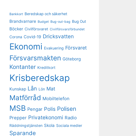
Beredskap och säkerhet
Bankkort
Brandvarnare
Bug Out
Budget
Bug-out-bag
Böcker
Civilförsvaret
Civilförsvarsförbundet
Dricksvatten
Covid-19
Corona
Ekonomi
Försvaret
Evakuering
Försvarsmakten
Göteborg
Kontanter
Kreditkort
Krisberedskap
Lån
Mat
Kunskap
Lön
Matförråd
Mobiltelefon
MSB
Polisen
Polis
Pengar
Privatekonomi
Prepper
Radio
Skola
Räddningstjänsten
Sociala medier
Sparande