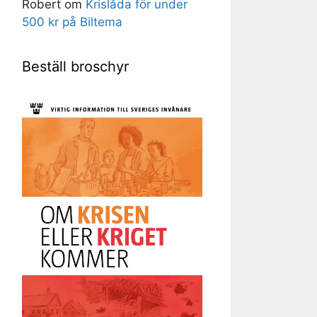
Robert
om
Krislåda för under
500 kr på Biltema
Beställ broschyr