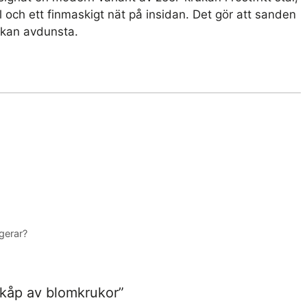
ål och ett finmaskigt nät på insidan. Det gör att sanden
 kan avdunsta.
gerar?
lskåp av blomkrukor”