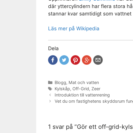
där yttercylindern har flera stora h
stannar kvar samtidigt som vattnet
Läs mer på Wikipedia
Dela
Kategorier
Blogg
,
Mat och vatten
Etiketter
Kylskåp
,
Off-Grid
,
Zeer
Introduktion till vattenrening
Vet du om fastighetens skyddsrum fun
1 svar på ”Gör ett off-grid-ky